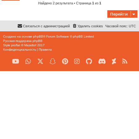
Найдено 2 результата • Страница
1
из
1
Перейти
Связаться с администрацией
Удалить cookies
Часовой пояс:
UTC
Создано на основе
phpBB
® Forum Software © phpBB Limited
Русская поддержка phpBB
Style
proflat
©
Mazeltof
2017
Конфиденциальность
|
Правила