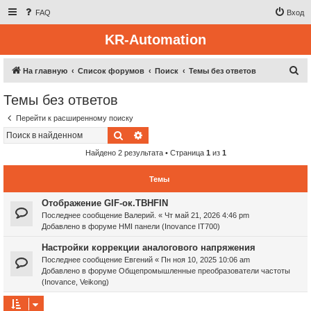
FAQ
Вход
KR-Automation
П
На главную
Список форумов
Поиск
Темы без ответов
о
Темы без ответов
и
Перейти к расширенному поиску
с
Поиск
Расширенный поиск
к
Найдено 2 результата • Страница
1
из
1
Темы
Отображение GIF-ок.TBHFIN
Последнее сообщение
Валерий.
«
Чт май 21, 2026 4:46 pm
Добавлено в форуме
HMI панели (Inovance IT700)
Настройки коррекции аналогового напряжения
Последнее сообщение
Евгений
«
Пн ноя 10, 2025 10:06 am
Добавлено в форуме
Общепромышленные преобразователи частоты
(Inovance, Veikong)