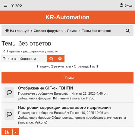
FAQ
Вход
KR-Automation
П
На главную
Список форумов
Поиск
Темы без ответов
о
Темы без ответов
и
Перейти к расширенному поиску
с
Поиск
Расширенный поиск
к
Найдено 2 результата • Страница
1
из
1
Темы
Отображение GIF-ок.TBHFIN
Последнее сообщение
Валерий.
«
Чт май 21, 2026 4:46 pm
Добавлено в форуме
HMI панели (Inovance IT700)
Настройки коррекции аналогового напряжения
Последнее сообщение
Евгений
«
Пн ноя 10, 2025 10:06 am
Добавлено в форуме
Общепромышленные преобразователи частоты
(Inovance, Veikong)