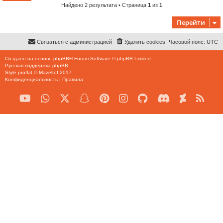
Найдено 2 результата • Страница
1
из
1
Перейти
Связаться с администрацией
Удалить cookies
Часовой пояс:
UTC
Создано на основе
phpBB
® Forum Software © phpBB Limited
Русская поддержка phpBB
Style
proflat
©
Mazeltof
2017
Конфиденциальность
|
Правила