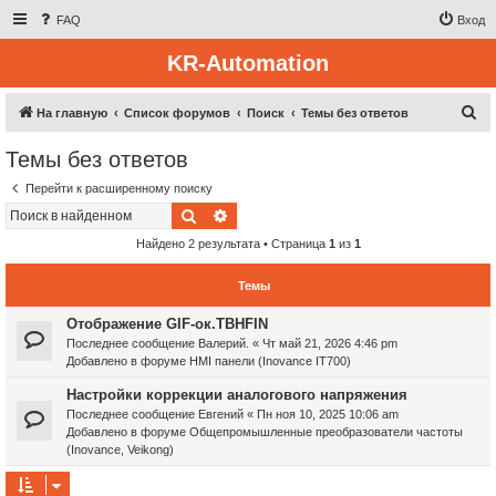
FAQ
Вход
KR-Automation
П
На главную
Список форумов
Поиск
Темы без ответов
о
Темы без ответов
и
Перейти к расширенному поиску
с
Поиск
Расширенный поиск
к
Найдено 2 результата • Страница
1
из
1
Темы
Отображение GIF-ок.TBHFIN
Последнее сообщение
Валерий.
«
Чт май 21, 2026 4:46 pm
Добавлено в форуме
HMI панели (Inovance IT700)
Настройки коррекции аналогового напряжения
Последнее сообщение
Евгений
«
Пн ноя 10, 2025 10:06 am
Добавлено в форуме
Общепромышленные преобразователи частоты
(Inovance, Veikong)