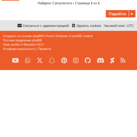
Найдено 2 результата • Страница
1
из
1
Перейти
Связаться с администрацией
Удалить cookies
Часовой пояс:
UTC
Создано на основе
phpBB
® Forum Software © phpBB Limited
Русская поддержка phpBB
Style
proflat
©
Mazeltof
2017
Конфиденциальность
|
Правила