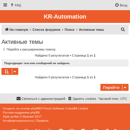
FAQ
Вход
KR-Automation
П
На главную
Список форумов
Поиск
Активные темы
о
Активные темы
и
Перейти к расширенному поиску
с
Найдено 0 результатов • Страница
1
из
1
к
Подходящих тем или сообщений не найдено.
Найдено 0 результатов • Страница
1
из
1
Перейти
Связаться с администрацией
Удалить cookies
Часовой пояс:
UTC
Создано на основе
phpBB
® Forum Software © phpBB Limited
Русская поддержка phpBB
Style
proflat
©
Mazeltof
2017
Конфиденциальность
|
Правила