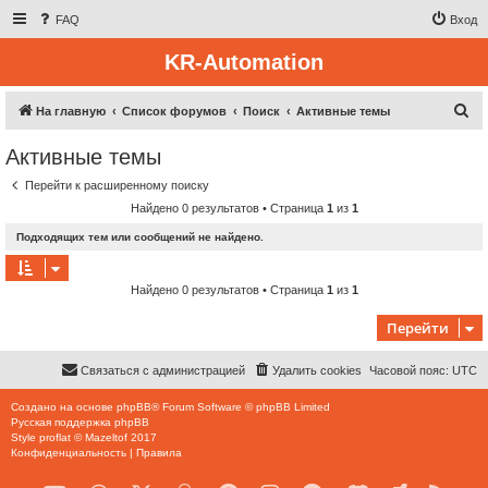
FAQ
Вход
KR-Automation
П
На главную
Список форумов
Поиск
Активные темы
о
Активные темы
и
Перейти к расширенному поиску
с
Найдено 0 результатов • Страница
1
из
1
к
Подходящих тем или сообщений не найдено.
Найдено 0 результатов • Страница
1
из
1
Перейти
Связаться с администрацией
Удалить cookies
Часовой пояс:
UTC
Создано на основе
phpBB
® Forum Software © phpBB Limited
Русская поддержка phpBB
Style
proflat
©
Mazeltof
2017
Конфиденциальность
|
Правила