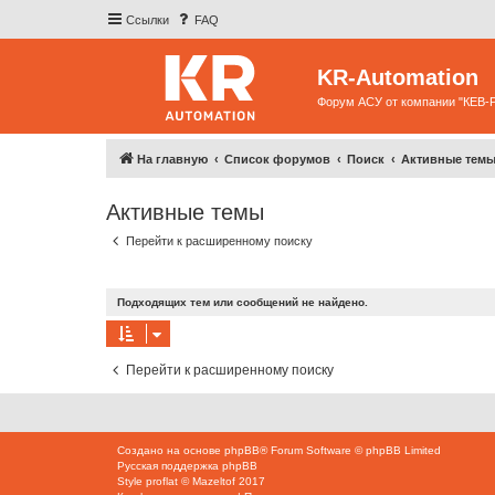
Ссылки
FAQ
KR-Automation
Форум АСУ от компании "КЕВ-
На главную
Список форумов
Поиск
Активные тем
Активные темы
Перейти к расширенному поиску
Подходящих тем или сообщений не найдено.
Перейти к расширенному поиску
Создано на основе
phpBB
® Forum Software © phpBB Limited
Русская поддержка phpBB
Style
proflat
©
Mazeltof
2017