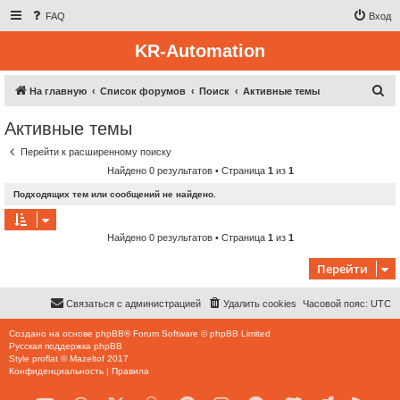
FAQ
Вход
KR-Automation
П
На главную
Список форумов
Поиск
Активные темы
о
Активные темы
и
Перейти к расширенному поиску
с
Найдено 0 результатов • Страница
1
из
1
к
Подходящих тем или сообщений не найдено.
Найдено 0 результатов • Страница
1
из
1
Перейти
Связаться с администрацией
Удалить cookies
Часовой пояс:
UTC
Создано на основе
phpBB
® Forum Software © phpBB Limited
Русская поддержка phpBB
Style
proflat
©
Mazeltof
2017
Конфиденциальность
|
Правила