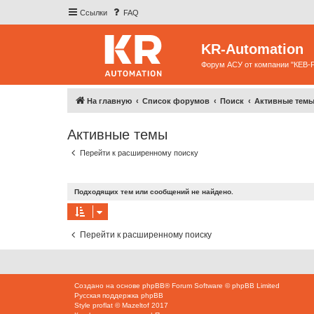
Ссылки
FAQ
KR-Automation
Форум АСУ от компании "КЕВ-
На главную
Список форумов
Поиск
Активные тем
Активные темы
Перейти к расширенному поиску
Подходящих тем или сообщений не найдено.
Перейти к расширенному поиску
Создано на основе
phpBB
® Forum Software © phpBB Limited
Русская поддержка phpBB
Style
proflat
©
Mazeltof
2017