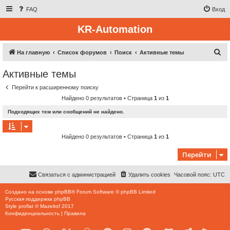
FAQ
Вход
KR-Automation
П
На главную
Список форумов
Поиск
Активные темы
о
Активные темы
и
Перейти к расширенному поиску
с
Найдено 0 результатов • Страница
1
из
1
к
Подходящих тем или сообщений не найдено.
Найдено 0 результатов • Страница
1
из
1
Перейти
Связаться с администрацией
Удалить cookies
Часовой пояс:
UTC
Создано на основе
phpBB
® Forum Software © phpBB Limited
Русская поддержка phpBB
Style
proflat
©
Mazeltof
2017
Конфиденциальность
|
Правила