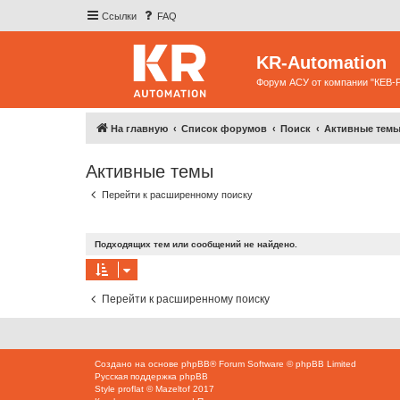
Ссылки
FAQ
KR-Automation
Форум АСУ от компании "КЕВ-
На главную
Список форумов
Поиск
Активные тем
Активные темы
Перейти к расширенному поиску
Подходящих тем или сообщений не найдено.
Перейти к расширенному поиску
Создано на основе
phpBB
® Forum Software © phpBB Limited
Русская поддержка phpBB
Style
proflat
©
Mazeltof
2017