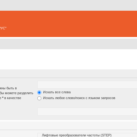
РУС"
жны быть в
Искать все слова
 Вы можете разделить
те
*
в качестве
Искать любое слово/поиск с языком запросов