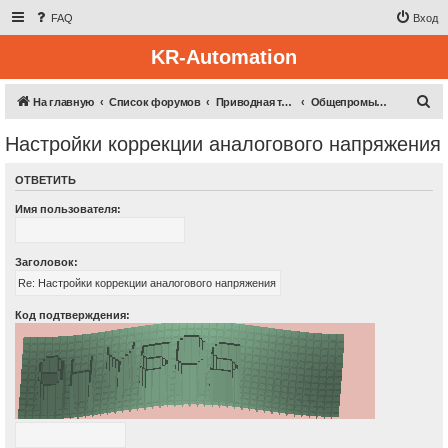
FAQ
Вход
KR-Automation
П
На главную
Список форумов
Приводная техника
Общепромышленные преобразователи частоты (Inovance, Veikong)
о
Настройки коррекции аналогового напряжения
и
с
ОТВЕТИТЬ
к
Имя пользователя:
Заголовок:
Код подтверждения: