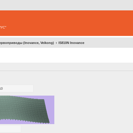
РУС"
ервоприводы (Inovance, Veikong)
IS810N Inovance