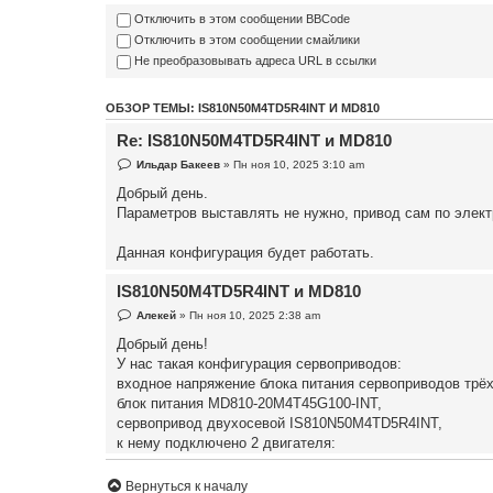
Отключить в этом сообщении BBCode
Отключить в этом сообщении смайлики
Не преобразовывать адреса URL в ссылки
ОБЗОР ТЕМЫ: IS810N50M4TD5R4INT И MD810
Re: IS810N50M4TD5R4INT и MD810
Ильдар Бакеев
» Пн ноя 10, 2025 3:10 am
Добрый день.
Параметров выставлять не нужно, привод сам по элек
Данная конфигурация будет работать.
IS810N50M4TD5R4INT и MD810
Алекей
» Пн ноя 10, 2025 2:38 am
Добрый день!
У нас такая конфигурация сервоприводов:
входное напряжение блока питания сервоприводов трё
блок питания MD810-20M4T45G100-INT,
сервопривод двухосевой IS810N50M4TD5R4INT,
к нему подключено 2 двигателя:
1 ось- двигатель MS1H3-13C15CD-A334R-INT на 380В,
2 ось - двигатель MS1H1-40B30CB-A331R-INT на 220В,
Вернуться к началу