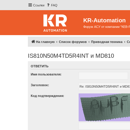
Ссылки
FAQ
KR-Automation
Форум АСУ от компании "КЕВ-
На главную
Список форумов
Приводная техника
С
IS810N50M4TD5R4INT и MD810
ОТВЕТИТЬ
Имя пользователя:
Заголовок:
Код подтверждения: