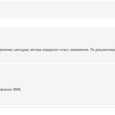
тронному шильдику мотора определит класс напряжения. По документаци
хфазное 380В,