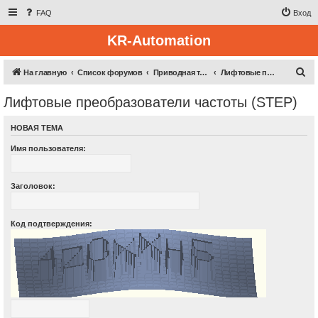
FAQ
Вход
KR-Automation
П
На главную
Список форумов
Приводная техника
Лифтовые преобразователи частоты (STEP)
о
Лифтовые преобразователи частоты (STEP)
и
с
НОВАЯ ТЕМА
к
Имя пользователя:
Заголовок:
Код подтверждения: