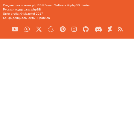
Создано на основе
phpBB
® Forum Software © phpBB Limited
Русская поддержка phpBB
Style
proflat
©
Mazeltof
2017
Конфиденциальность
|
Правила