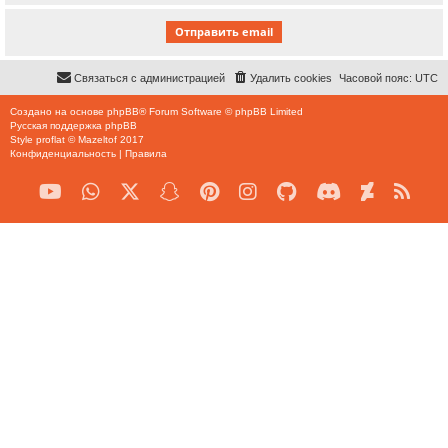
Связаться с администрацией
Удалить cookies
Часовой пояс:
UTC
Создано на основе
phpBB
® Forum Software © phpBB Limited
Русская поддержка phpBB
Style
proflat
©
Mazeltof
2017
Конфиденциальность
|
Правила