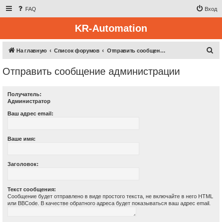
FAQ
Вход
KR-Automation
П
На главную
Список форумов
Отправить сообщение администрации
о
Отправить сообщение администрации
и
с
Получатель:
к
Администратор
Ваш адрес email:
Ваше имя:
Заголовок:
Текст сообщения:
Сообщение будет отправлено в виде простого текста, не включайте в него HTML
или BBCode. В качестве обратного адреса будет показываться ваш адрес email.