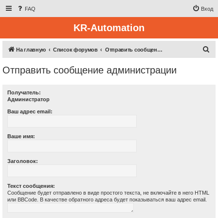
FAQ
Вход
KR-Automation
П
На главную
Список форумов
Отправить сообщение администрации
о
Отправить сообщение администрации
и
с
Получатель:
к
Администратор
Ваш адрес email:
Ваше имя:
Заголовок:
Текст сообщения:
Сообщение будет отправлено в виде простого текста, не включайте в него HTML
или BBCode. В качестве обратного адреса будет показываться ваш адрес email.