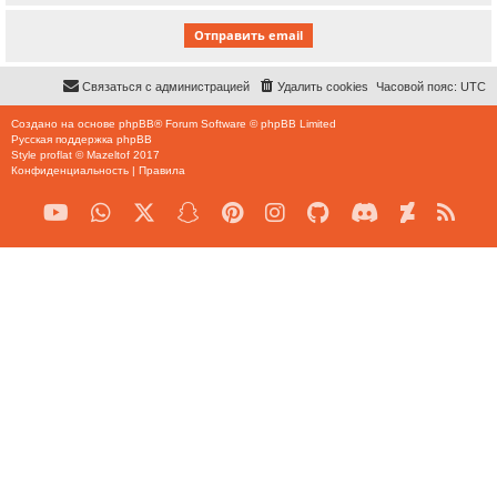
Связаться с администрацией
Удалить cookies
Часовой пояс:
UTC
Создано на основе
phpBB
® Forum Software © phpBB Limited
Русская поддержка phpBB
Style
proflat
©
Mazeltof
2017
Конфиденциальность
|
Правила