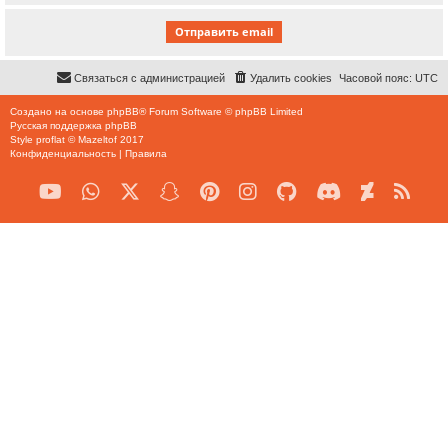
Связаться с администрацией
Удалить cookies
Часовой пояс:
UTC
Создано на основе
phpBB
® Forum Software © phpBB Limited
Русская поддержка phpBB
Style
proflat
©
Mazeltof
2017
Конфиденциальность
|
Правила