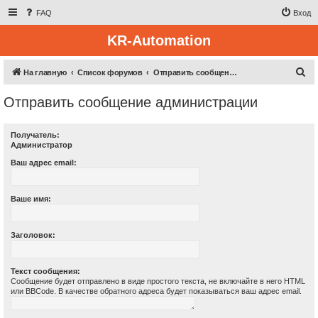
FAQ
Вход
KR-Automation
П
На главную
Список форумов
Отправить сообщение администрации
о
Отправить сообщение администрации
и
с
Получатель:
к
Администратор
Ваш адрес email:
Ваше имя:
Заголовок:
Текст сообщения:
Сообщение будет отправлено в виде простого текста, не включайте в него HTML
или BBCode. В качестве обратного адреса будет показываться ваш адрес email.