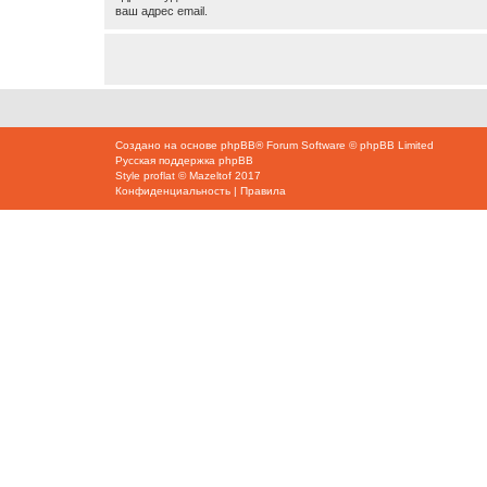
ваш адрес email.
Создано на основе
phpBB
® Forum Software © phpBB Limited
Русская поддержка phpBB
Style
proflat
©
Mazeltof
2017
Конфиденциальность
|
Правила