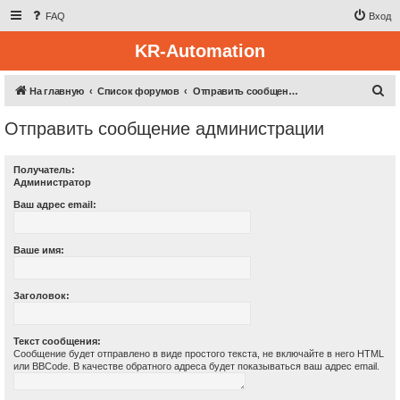
FAQ
Вход
KR-Automation
П
На главную
Список форумов
Отправить сообщение администрации
о
Отправить сообщение администрации
и
с
Получатель:
к
Администратор
Ваш адрес email:
Ваше имя:
Заголовок:
Текст сообщения:
Сообщение будет отправлено в виде простого текста, не включайте в него HTML
или BBCode. В качестве обратного адреса будет показываться ваш адрес email.