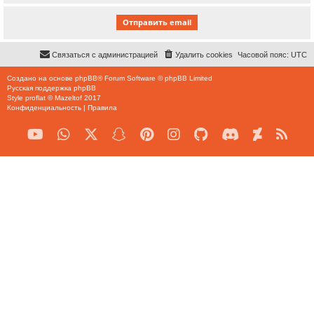
Связаться с администрацией
Удалить cookies
Часовой пояс:
UTC
Создано на основе
phpBB
® Forum Software © phpBB Limited
Русская поддержка phpBB
Style
proflat
©
Mazeltof
2017
Конфиденциальность
|
Правила