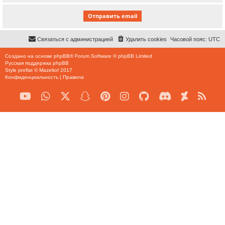
Связаться с администрацией
Удалить cookies
Часовой пояс:
UTC
Создано на основе
phpBB
® Forum Software © phpBB Limited
Русская поддержка phpBB
Style
proflat
©
Mazeltof
2017
Конфиденциальность
|
Правила