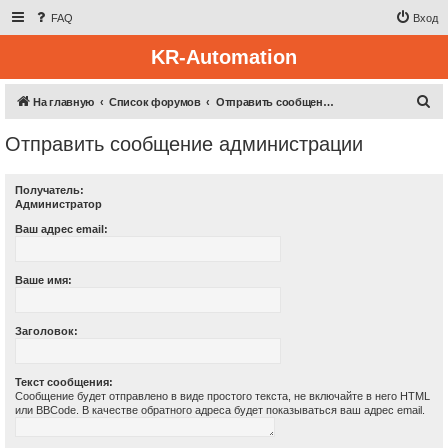
FAQ
Вход
KR-Automation
П
На главную
Список форумов
Отправить сообщение администрации
о
Отправить сообщение администрации
и
с
Получатель:
к
Администратор
Ваш адрес email:
Ваше имя:
Заголовок:
Текст сообщения:
Сообщение будет отправлено в виде простого текста, не включайте в него HTML
или BBCode. В качестве обратного адреса будет показываться ваш адрес email.