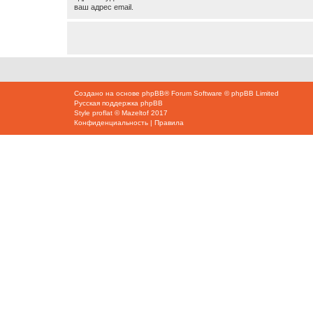
ваш адрес email.
Создано на основе
phpBB
® Forum Software © phpBB Limited
Русская поддержка phpBB
Style
proflat
©
Mazeltof
2017
Конфиденциальность
|
Правила