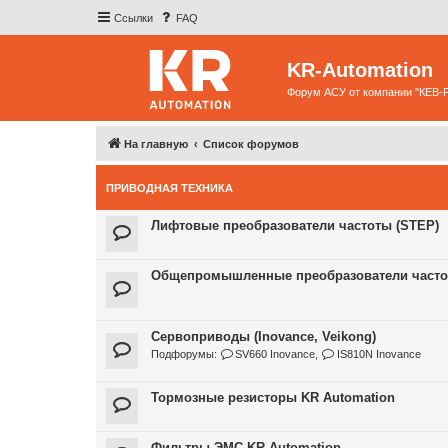
Ссылки
FAQ
KR-Automation
Форум АСУ от компании "КЕВ-
На главную
Список форумов
ПРИВОДНАЯ ТЕХНИКА
Лифтовые преобразователи частоты (STEP)
Общепромышленные преобразователи частоты
Сервоприводы (Inovance, Veikong)
Подфорумы:
SV660 Inovance
,
IS810N Inovance
Тормозные резисторы KR Automation
Фильтры ЭМС KR Automation