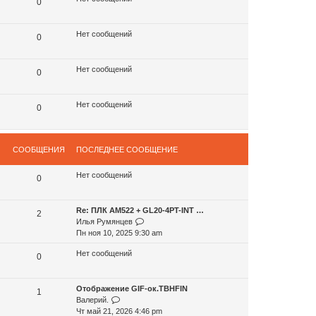
с
0
к
л
п
е
о
Нет сообщений
д
0
с
н
л
е
е
м
Нет сообщений
0
д
у
н
с
е
о
Нет сообщений
0
м
о
у
б
с
щ
о
е
СООБЩЕНИЯ
ПОСЛЕДНЕЕ СООБЩЕНИЕ
о
н
б
и
Нет сообщений
0
щ
ю
е
н
Re: ПЛК AM522 + GL20-4PT-INT …
2
и
П
Илья Румянцев
ю
е
Пн ноя 10, 2025 9:30 am
р
Нет сообщений
е
0
й
т
Отображение GIF-ок.TBHFIN
и
1
П
Валерий.
к
е
Чт май 21, 2026 4:46 pm
п