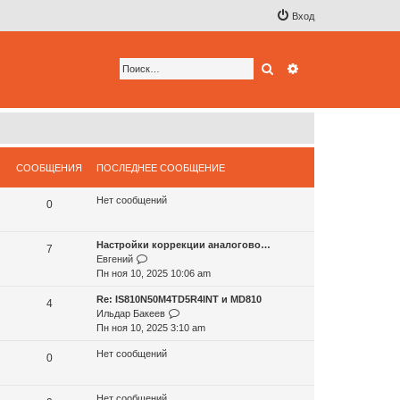
Вход
Поиск
Расширенный по
СООБЩЕНИЯ
ПОСЛЕДНЕЕ СООБЩЕНИЕ
Нет сообщений
0
Настройки коррекции аналогово…
7
П
Евгений
е
Пн ноя 10, 2025 10:06 am
р
Re: IS810N50M4TD5R4INT и MD810
е
4
П
Ильдар Бакеев
й
е
Пн ноя 10, 2025 3:10 am
т
р
и
Нет сообщений
е
0
к
й
п
т
о
Нет сообщений
и