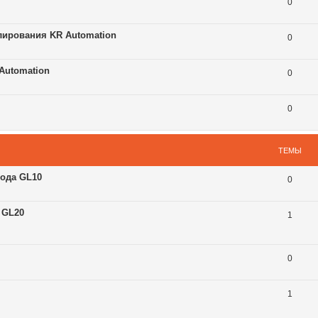
0
лирования KR Automation
0
Automation
0
0
ТЕМЫ
ода GL10
0
 GL20
1
0
1