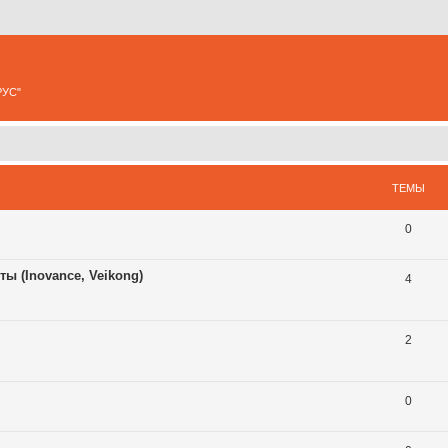
РУС"
ТЕМЫ
0
 (Inovance, Veikong)
4
2
0