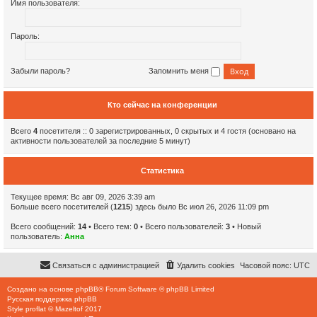
Имя пользователя:
Пароль:
Забыли пароль?
Запомнить меня
Кто сейчас на конференции
Всего
4
посетителя :: 0 зарегистрированных, 0 скрытых и 4 гостя (основано на
активности пользователей за последние 5 минут)
Статистика
Текущее время: Вс авг 09, 2026 3:39 am
Больше всего посетителей (
1215
) здесь было Вс июл 26, 2026 11:09 pm
Всего сообщений:
14
• Всего тем:
0
• Всего пользователей:
3
• Новый
пользователь:
Анна
Связаться с администрацией
Удалить cookies
Часовой пояс:
UTC
Создано на основе
phpBB
® Forum Software © phpBB Limited
Русская поддержка phpBB
Style
proflat
©
Mazeltof
2017