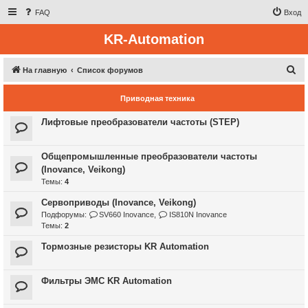
FAQ
Вход
KR-Automation
П
На главную
Список форумов
о
Приводная техника
и
с
Лифтовые преобразователи частоты (STEP)
к
Общепромышленные преобразователи частоты
(Inovance, Veikong)
Темы:
4
Сервоприводы (Inovance, Veikong)
Подфорумы:
SV660 Inovance
,
IS810N Inovance
Темы:
2
Тормозные резисторы KR Automation
Фильтры ЭМС KR Automation