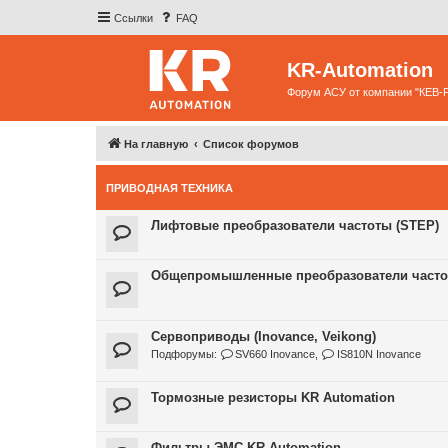
Ссылки
FAQ
KR-Automation
Форум АСУ от компании "КЕВ-
На главную
Список форумов
ПРИВОДНАЯ ТЕХНИКА
Лифтовые преобразователи частоты (STEP)
Общепромышленные преобразователи частоты
Сервоприводы (Inovance, Veikong)
Подфорумы:
SV660 Inovance
,
IS810N Inovance
Тормозные резисторы KR Automation
Фильтры ЭМС KR Automation