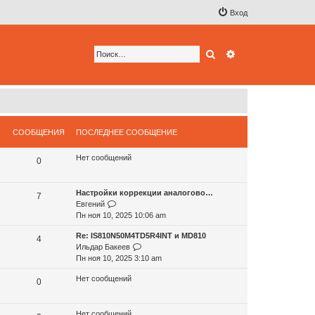
Вход
Поиск
Расширенный по
СООБЩЕНИЯ
ПОСЛЕДНЕЕ СООБЩЕНИЕ
Нет сообщений
0
Настройки коррекции аналогово…
7
П
Евгений
е
Пн ноя 10, 2025 10:06 am
р
Re: IS810N50M4TD5R4INT и MD810
е
4
П
Ильдар Бакеев
й
е
Пн ноя 10, 2025 3:10 am
т
р
и
Нет сообщений
е
0
к
й
п
т
о
Нет сообщений
и