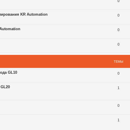
0
лирования KR Automation
0
Automation
0
0
ТЕМЫ
ода GL10
0
 GL20
1
0
1