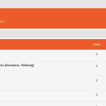
РУС"
ТЕМЫ
0
 (Inovance, Veikong)
4
2
0