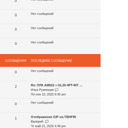
с
0
к
л
п
е
о
Нет сообщений
д
0
с
н
л
е
е
м
Нет сообщений
0
д
у
н
с
е
о
Нет сообщений
0
м
о
у
б
с
щ
о
е
СООБЩЕНИЯ
ПОСЛЕДНЕЕ СООБЩЕНИЕ
о
н
б
и
Нет сообщений
0
щ
ю
е
н
Re: ПЛК AM522 + GL20-4PT-INT …
2
и
П
Илья Румянцев
ю
е
Пн ноя 10, 2025 9:30 am
р
Нет сообщений
е
0
й
т
Отображение GIF-ок.TBHFIN
и
1
П
Валерий.
к
е
Чт май 21, 2026 4:46 pm
п