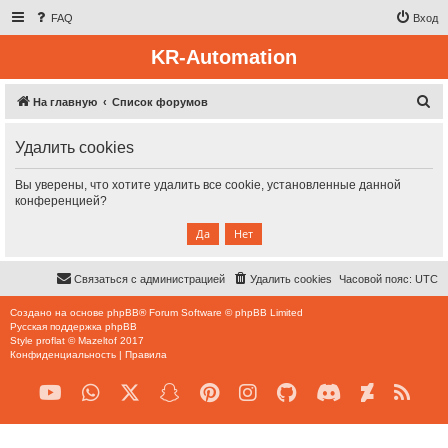
FAQ
Вход
KR-Automation
П
На главную
Список форумов
о
Удалить cookies
и
с
Вы уверены, что хотите удалить все cookie, установленные данной
к
конференцией?
Связаться с администрацией
Удалить cookies
Часовой пояс:
UTC
Создано на основе
phpBB
® Forum Software © phpBB Limited
Русская поддержка phpBB
Style
proflat
©
Mazeltof
2017
Конфиденциальность
|
Правила