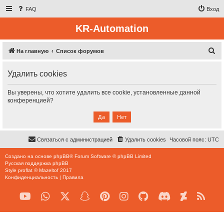
FAQ
Вход
KR-Automation
П
На главную
Список форумов
о
Удалить cookies
и
с
Вы уверены, что хотите удалить все cookie, установленные данной
к
конференцией?
Связаться с администрацией
Удалить cookies
Часовой пояс:
UTC
Создано на основе
phpBB
® Forum Software © phpBB Limited
Русская поддержка phpBB
Style
proflat
©
Mazeltof
2017
Конфиденциальность
|
Правила