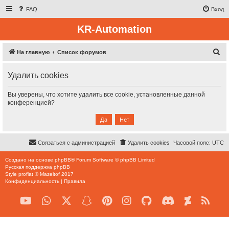
FAQ
Вход
KR-Automation
П
На главную
Список форумов
о
Удалить cookies
и
с
Вы уверены, что хотите удалить все cookie, установленные данной
к
конференцией?
Связаться с администрацией
Удалить cookies
Часовой пояс:
UTC
Создано на основе
phpBB
® Forum Software © phpBB Limited
Русская поддержка phpBB
Style
proflat
©
Mazeltof
2017
Конфиденциальность
|
Правила