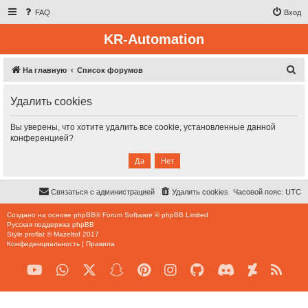
FAQ
Вход
KR-Automation
П
На главную
Список форумов
о
Удалить cookies
и
с
Вы уверены, что хотите удалить все cookie, установленные данной
к
конференцией?
Связаться с администрацией
Удалить cookies
Часовой пояс:
UTC
Создано на основе
phpBB
® Forum Software © phpBB Limited
Русская поддержка phpBB
Style
proflat
©
Mazeltof
2017
Конфиденциальность
|
Правила