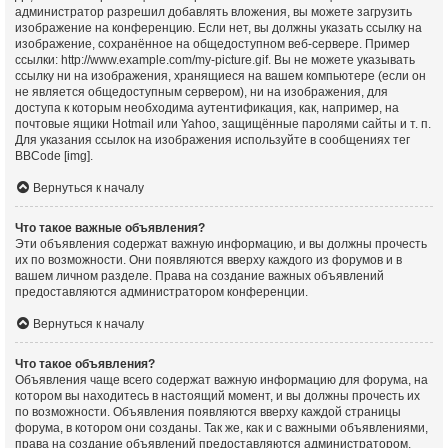
администратор разрешил добавлять вложения, вы можете загрузить
изображение на конференцию. Если нет, вы должны указать ссылку на
изображение, сохранённое на общедоступном веб-сервере. Пример
ссылки: http://www.example.com/my-picture.gif. Вы не можете указывать
ссылку ни на изображения, хранящиеся на вашем компьютере (если он
не является общедоступным сервером), ни на изображения, для
доступа к которым необходима аутентификация, как, например, на
почтовые ящики Hotmail или Yahoo, защищённые паролями сайты и т. п.
Для указания ссылок на изображения используйте в сообщениях тег
BBCode [img].
Вернуться к началу
Что такое важные объявления?
Эти объявления содержат важную информацию, и вы должны прочесть
их по возможности. Они появляются вверху каждого из форумов и в
вашем личном разделе. Права на создание важных объявлений
предоставляются администратором конференции.
Вернуться к началу
Что такое объявления?
Объявления чаще всего содержат важную информацию для форума, на
котором вы находитесь в настоящий момент, и вы должны прочесть их
по возможности. Объявления появляются вверху каждой страницы
форума, в котором они созданы. Так же, как и с важными объявлениями,
права на создание объявлений предоставляются администратором.