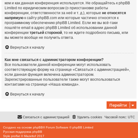
кем и как данная конференция используется. Не обращайтесь к phpBB
Limited по юридическим вопросам (о приостановке работы
конференции, ответственности за неё и т. д.), которые
не относятся
напрямую
к сайту phpBB.com или которые частично относятся к
программному обеспечению phpBB Limited. Если же вы всё-таки
пошлёте email в адрес phpBB Limited об использовании данной
конференции
третьей стороной
, то не ждите подробного письма, или
вы можете вообще не получить ответа.
Вернуться к началу
Как мне связаться с администратором конференции?
Все пользователи данной конференции могут использовать
соответствующую форму на странице «Связаться с администрацией»,
если данная функция включена администратором.
Зарегистрированные пользователи также могут воспользоваться
контактами на странице «Наша команда».
Вернуться к началу
Перейти
Связаться с администрацией
Удалить cookies
Часовой пояс:
UTC
Создано на основе
phpBB
® Forum Software © phpBB Limited
Русская поддержка phpBB
Style
proflat
©
Mazeltof
2017