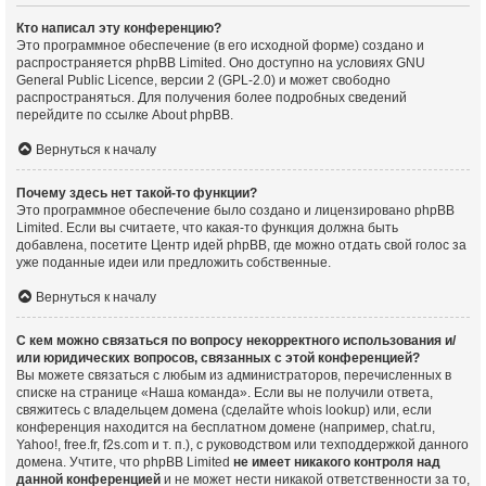
Кто написал эту конференцию?
Это программное обеспечение (в его исходной форме) создано и
распространяется
phpBB Limited
. Оно доступно на условиях GNU
General Public Licence, версии 2 (GPL-2.0) и может свободно
распространяться. Для получения более подробных сведений
перейдите по ссылке
About phpBB
.
Вернуться к началу
Почему здесь нет такой-то функции?
Это программное обеспечение было создано и лицензировано phpBB
Limited. Если вы считаете, что какая-то функция должна быть
добавлена, посетите
Центр идей phpBB
, где можно отдать свой голос за
уже поданные идеи или предложить собственные.
Вернуться к началу
С кем можно связаться по вопросу некорректного использования и/
или юридических вопросов, связанных с этой конференцией?
Вы можете связаться с любым из администраторов, перечисленных в
списке на странице «Наша команда». Если вы не получили ответа,
свяжитесь с владельцем домена (сделайте
whois lookup
) или, если
конференция находится на бесплатном домене (например, chat.ru,
Yahoo!, free.fr, f2s.com и т. п.), с руководством или техподдержкой данного
домена. Учтите, что phpBB Limited
не имеет никакого контроля над
данной конференцией
и не может нести никакой ответственности за то,