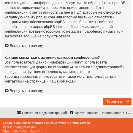
кем и как данная конференция используется. Не обращайтесь к phpBB
Limited по юридическим вопросам (о приостановке работы
конференции, ответственности за неё и т. д.), которые
не относятся
напрямую
к сайту phpBB.com или которые частично относятся к
программному обеспечению phpBB Limited. Если же вы всё-таки
пошлёте email в адрес phpBB Limited об использовании данной
конференции
третьей стороной
, то не ждите подробного письма, или
вы можете вообще не получить ответа.
Вернуться к началу
Как мне связаться с администратором конференции?
Все пользователи данной конференции могут использовать
соответствующую форму на странице «Связаться с администрацией»,
если данная функция включена администратором.
Зарегистрированные пользователи также могут воспользоваться
контактами на странице «Наша команда».
Вернуться к началу
Перейти
Связаться с администрацией
Удалить cookies
Часовой пояс:
UTC
Создано на основе
phpBB
® Forum Software © phpBB Limited
Русская поддержка phpBB
Style
proflat
©
Mazeltof
2017