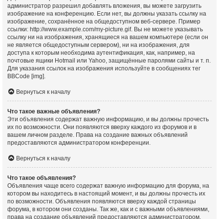
администратор разрешил добавлять вложения, вы можете загрузить
изображение на конференцию. Если нет, вы должны указать ссылку на
изображение, сохранённое на общедоступном веб-сервере. Пример
ссылки: http://www.example.com/my-picture.gif. Вы не можете указывать
ссылку ни на изображения, хранящиеся на вашем компьютере (если он
не является общедоступным сервером), ни на изображения, для
доступа к которым необходима аутентификация, как, например, на
почтовые ящики Hotmail или Yahoo, защищённые паролями сайты и т. п.
Для указания ссылок на изображения используйте в сообщениях тег
BBCode [img].
Вернуться к началу
Что такое важные объявления?
Эти объявления содержат важную информацию, и вы должны прочесть
их по возможности. Они появляются вверху каждого из форумов и в
вашем личном разделе. Права на создание важных объявлений
предоставляются администратором конференции.
Вернуться к началу
Что такое объявления?
Объявления чаще всего содержат важную информацию для форума, на
котором вы находитесь в настоящий момент, и вы должны прочесть их
по возможности. Объявления появляются вверху каждой страницы
форума, в котором они созданы. Так же, как и с важными объявлениями,
права на создание объявлений предоставляются администратором.