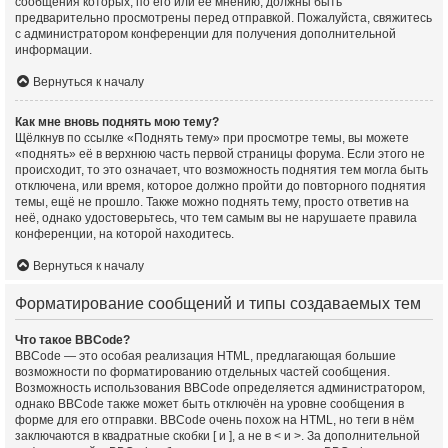
сообщения которых, по его или её мнению, должны быть
предварительно просмотрены перед отправкой. Пожалуйста, свяжитесь
с администратором конференции для получения дополнительной
информации.
Вернуться к началу
Как мне вновь поднять мою тему?
Щёлкнув по ссылке «Поднять тему» при просмотре темы, вы можете
«поднять» её в верхнюю часть первой страницы форума. Если этого не
происходит, то это означает, что возможность поднятия тем могла быть
отключена, или время, которое должно пройти до повторного поднятия
темы, ещё не прошло. Также можно поднять тему, просто ответив на
неё, однако удостоверьтесь, что тем самым вы не нарушаете правила
конференции, на которой находитесь.
Вернуться к началу
Форматирование сообщений и типы создаваемых тем
Что такое BBCode?
BBCode — это особая реализация HTML, предлагающая большие
возможности по форматированию отдельных частей сообщения.
Возможность использования BBCode определяется администратором,
однако BBCode также может быть отключён на уровне сообщения в
форме для его отправки. BBCode очень похож на HTML, но теги в нём
заключаются в квадратные скобки [ и ], а не в < и >. За дополнительной