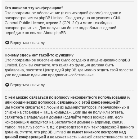
Кто написал эту конференцию?
Это программное обеспечение (в его исходной форме) создано и
распространяется
phpBB Limited
. Оно доступно на условиях GNU
General Public Licence, версии 2 (GPL-2.0) и может свободно
распространяться. Для получения более подробных сведений
перейдите по ссылке
About phpBB
.
Вернуться к началу
Почему здесь нет такой-то функции?
Это программное обеспечение было создано и лицензировано phpBB
Limited. Если вы считаете, что какая-то функция должна быть
добавлена, посетите
Центр идей phpBB
, где можно отдать свой голос за
уже поданные идеи или предложить собственные.
Вернуться к началу
С кем можно связаться по вопросу некорректного использования и/
или юридических вопросов, связанных с этой конференцией?
Вы можете связаться с любым из администраторов, перечисленных в
списке на странице «Наша команда». Если вы не получили ответа,
свяжитесь с владельцем домена (сделайте
whois lookup
) или, если
конференция находится на бесплатном домене (например, chat.ru,
Yahoo!, free.fr, f2s.com и т. п.), с руководством или техподдержкой данного
домена. Учтите, что phpBB Limited
не имеет никакого контроля над
данной конференцией
и не может нести никакой ответственности за то,