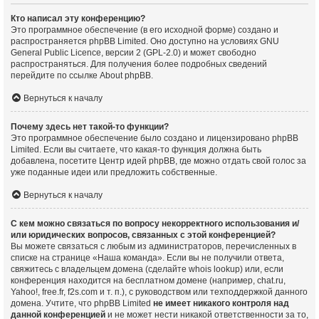
Кто написал эту конференцию?
Это программное обеспечение (в его исходной форме) создано и
распространяется
phpBB Limited
. Оно доступно на условиях GNU
General Public Licence, версии 2 (GPL-2.0) и может свободно
распространяться. Для получения более подробных сведений
перейдите по ссылке
About phpBB
.
Вернуться к началу
Почему здесь нет такой-то функции?
Это программное обеспечение было создано и лицензировано phpBB
Limited. Если вы считаете, что какая-то функция должна быть
добавлена, посетите
Центр идей phpBB
, где можно отдать свой голос за
уже поданные идеи или предложить собственные.
Вернуться к началу
С кем можно связаться по вопросу некорректного использования и/
или юридических вопросов, связанных с этой конференцией?
Вы можете связаться с любым из администраторов, перечисленных в
списке на странице «Наша команда». Если вы не получили ответа,
свяжитесь с владельцем домена (сделайте
whois lookup
) или, если
конференция находится на бесплатном домене (например, chat.ru,
Yahoo!, free.fr, f2s.com и т. п.), с руководством или техподдержкой данного
домена. Учтите, что phpBB Limited
не имеет никакого контроля над
данной конференцией
и не может нести никакой ответственности за то,