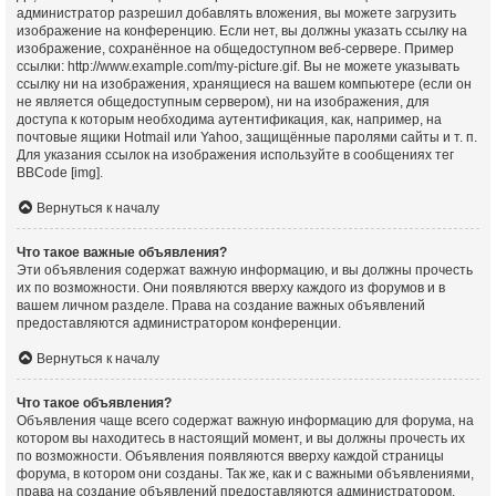
администратор разрешил добавлять вложения, вы можете загрузить
изображение на конференцию. Если нет, вы должны указать ссылку на
изображение, сохранённое на общедоступном веб-сервере. Пример
ссылки: http://www.example.com/my-picture.gif. Вы не можете указывать
ссылку ни на изображения, хранящиеся на вашем компьютере (если он
не является общедоступным сервером), ни на изображения, для
доступа к которым необходима аутентификация, как, например, на
почтовые ящики Hotmail или Yahoo, защищённые паролями сайты и т. п.
Для указания ссылок на изображения используйте в сообщениях тег
BBCode [img].
Вернуться к началу
Что такое важные объявления?
Эти объявления содержат важную информацию, и вы должны прочесть
их по возможности. Они появляются вверху каждого из форумов и в
вашем личном разделе. Права на создание важных объявлений
предоставляются администратором конференции.
Вернуться к началу
Что такое объявления?
Объявления чаще всего содержат важную информацию для форума, на
котором вы находитесь в настоящий момент, и вы должны прочесть их
по возможности. Объявления появляются вверху каждой страницы
форума, в котором они созданы. Так же, как и с важными объявлениями,
права на создание объявлений предоставляются администратором.