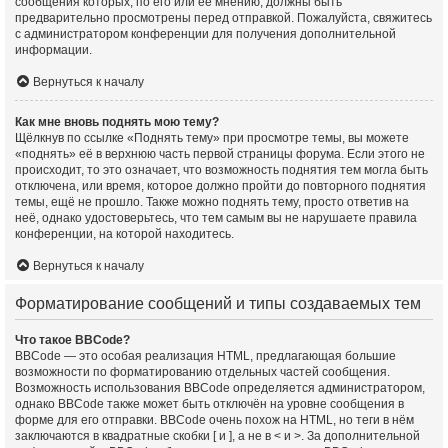
сообщения которых, по его или её мнению, должны быть
предварительно просмотрены перед отправкой. Пожалуйста, свяжитесь
с администратором конференции для получения дополнительной
информации.
Вернуться к началу
Как мне вновь поднять мою тему?
Щёлкнув по ссылке «Поднять тему» при просмотре темы, вы можете
«поднять» её в верхнюю часть первой страницы форума. Если этого не
происходит, то это означает, что возможность поднятия тем могла быть
отключена, или время, которое должно пройти до повторного поднятия
темы, ещё не прошло. Также можно поднять тему, просто ответив на
неё, однако удостоверьтесь, что тем самым вы не нарушаете правила
конференции, на которой находитесь.
Вернуться к началу
Форматирование сообщений и типы создаваемых тем
Что такое BBCode?
BBCode — это особая реализация HTML, предлагающая большие
возможности по форматированию отдельных частей сообщения.
Возможность использования BBCode определяется администратором,
однако BBCode также может быть отключён на уровне сообщения в
форме для его отправки. BBCode очень похож на HTML, но теги в нём
заключаются в квадратные скобки [ и ], а не в < и >. За дополнительной