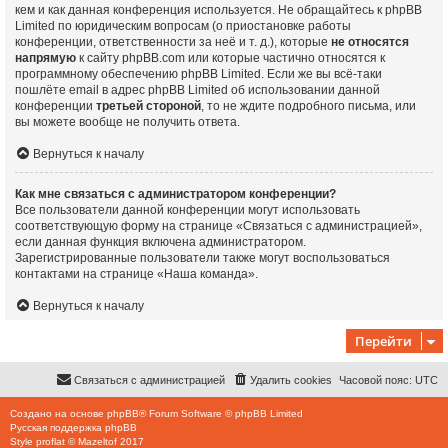
кем и как данная конференция используется. Не обращайтесь к phpBB
Limited по юридическим вопросам (о приостановке работы
конференции, ответственности за неё и т. д.), которые
не относятся
напрямую
к сайту phpBB.com или которые частично относятся к
программному обеспечению phpBB Limited. Если же вы всё-таки
пошлёте email в адрес phpBB Limited об использовании данной
конференции
третьей стороной
, то не ждите подробного письма, или
вы можете вообще не получить ответа.
Вернуться к началу
Как мне связаться с администратором конференции?
Все пользователи данной конференции могут использовать
соответствующую форму на странице «Связаться с администрацией»,
если данная функция включена администратором.
Зарегистрированные пользователи также могут воспользоваться
контактами на странице «Наша команда».
Вернуться к началу
Перейти
Связаться с администрацией
Удалить cookies
Часовой пояс:
UTC
Создано на основе
phpBB
® Forum Software © phpBB Limited
Русская поддержка phpBB
Style
proflat
©
Mazeltof
2017